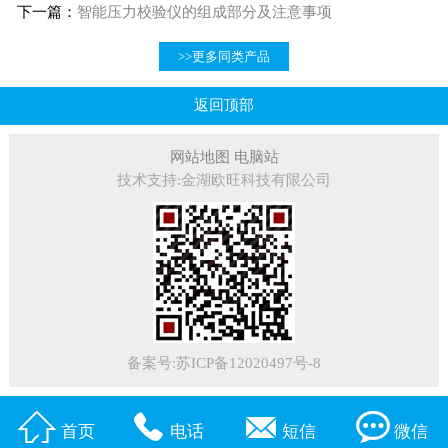
下一篇：
智能压力校验仪的组成部分及注意事项
>>更多同类产品
返回顶部
网站地图
电脑站
技术支持:金湖欧旺科技有限公司
备案号:苏ICP备12020497号-8




首页
电话
短信
微信